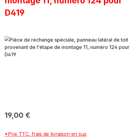
montage 11, numéro 124 pour
D419
Ignorer la galerie d'images
Prix régulier :
19,00 €
*Prix TTC, frais de livraison en sus