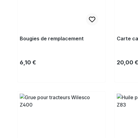
Bougies de remplacement
Carte c
Prix régulier :
Prix régu
6,10 €
20,00 
Acheter