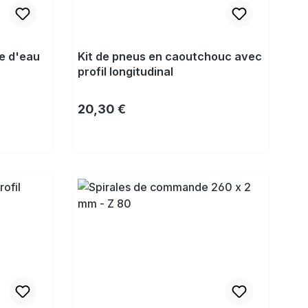
e d'eau
Kit de pneus en caoutchouc avec
profil longitudinal
Prix régulier :
20,30 €
Acheter