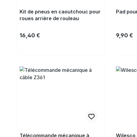
Kit de pneus en caoutchouc pour
Pad pour
roues arrière de rouleau
Prix régulier :
Prix régu
16,40 €
9,90 €
Acheter
Télécommande mécanique à
Wilesco 