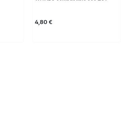
Prix régulier :
4,80 €
Acheter