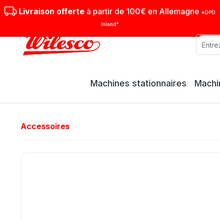
sser au contenu principal
Passer à la recherche
Passer à la navigation principale
Livraison offerte
à partir de 100€ en Allemagne
*DPD
Inland*
Machines stationnaires
Machi
Accessoires