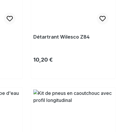
Détartrant Wilesco Z84
Prix régulier :
10,20 €