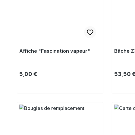
Affiche "Fascination vapeur"
Bâche Z
Prix régulier :
Prix régu
5,00 €
53,50 
Acheter