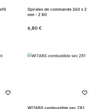
fil
Spirales de commande 260 x 2
mm - Z 80
Prix régulier :
6,80 €
Acheter
WITABS combustible sec Z81