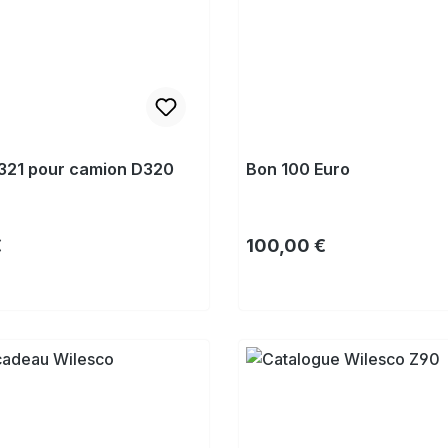
321 pour camion D320
Bon 100 Euro
lier :
Prix régulier :
€
100,00 €
Acheter
Acheter