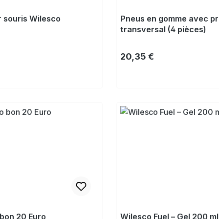
 souris Wilesco
Pneus en gomme avec pro
transversal (4 pièces)
lier :
Prix régulier :
20,35 €
Acheter
Acheter
bon 20 Euro
Wilesco Fuel – Gel 200 ml