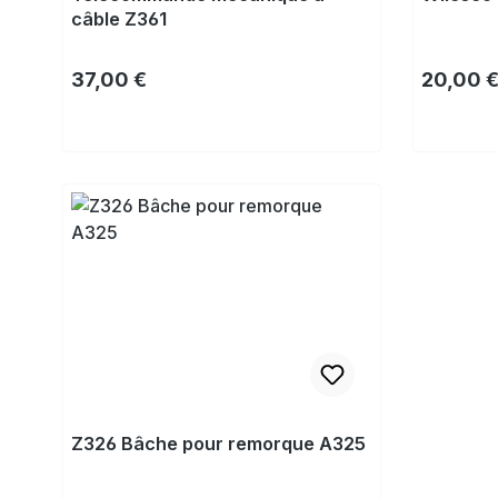
câble Z361
Prix régulier :
Prix régu
37,00 €
20,00 
Acheter
Z326 Bâche pour remorque A325