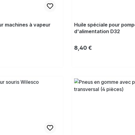
ur machines à vapeur
Huile spéciale pour pomp
d'alimentation D32
lier :
Prix régulier :
8,40 €
Acheter
Acheter