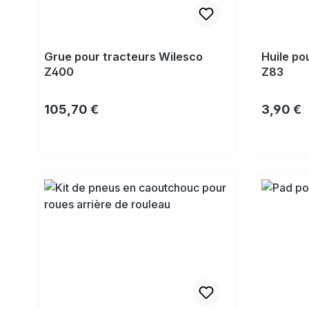
Grue pour tracteurs Wilesco
Huile po
Z400
Z83
Prix régulier :
Prix régu
105,70 €
3,90 €
Acheter