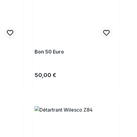
Bon 50 Euro
Prix régulier :
50,00 €
Acheter