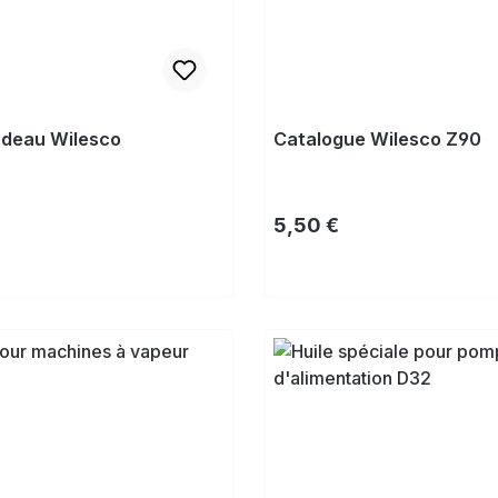
adeau Wilesco
Catalogue Wilesco Z90
lier :
Prix régulier :
€
5,50 €
Acheter
Acheter