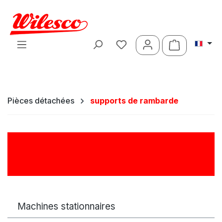
Passer au contenu principal
Le panier c
Pièces détachées
supports de rambarde
supports de rambarde
Machines stationnaires