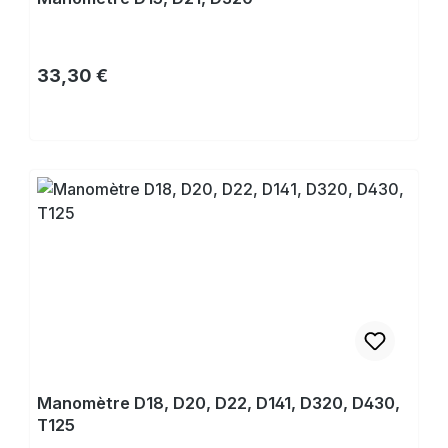
Prix régulier :
33,30 €
Acheter
Manomètre D18, D20, D22, D141, D320, D430,
T125