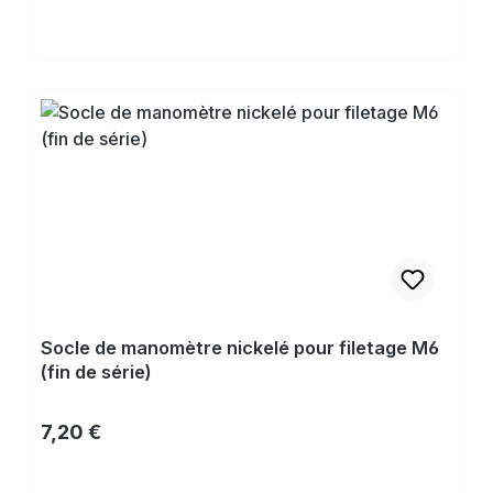
Acheter
Socle de manomètre nickelé pour filetage M6
(fin de série)
Prix régulier :
7,20 €