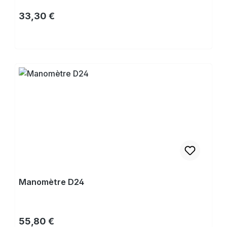
Prix régulier :
33,30 €
Acheter
Manomètre D24
Prix régulier :
55,80 €