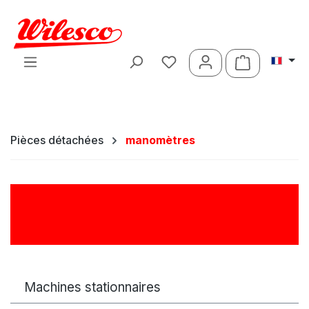
Passer au contenu principal
Le panier c
Pièces détachées
manomètres
manomètres
Machines stationnaires