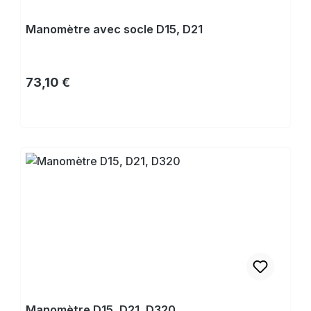
Manomètre avec socle D15, D21
Prix régulier :
73,10 €
Acheter
Manomètre D15, D21, D320