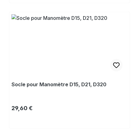
Acheter
Socle pour Manomètre D15, D21, D320
Prix régulier :
29,60 €
Acheter