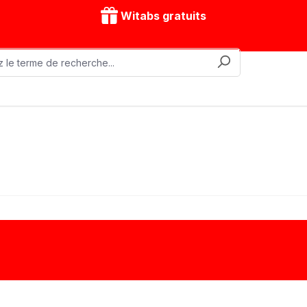
Witabs gratuits
nes mobiles
Accessoires
Modèles d'entraînement
Les pistons