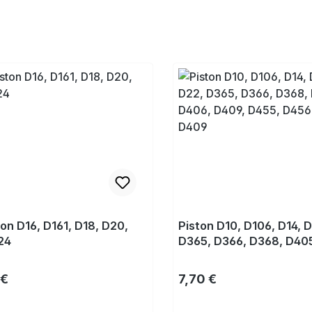
ton D16, D161, D18, D20,
Piston D10, D106, D14, D
24
D365, D366, D368, D40
D409, D455, D456, D52
gulier :
Prix régulier :
 €
7,70 €