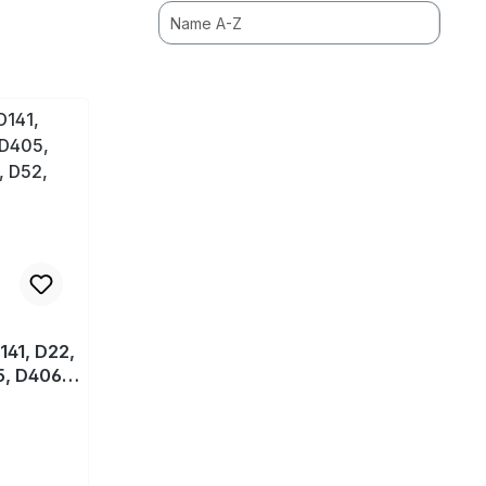
141, D22,
5, D406,
, D409