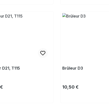
Acheter
r D21, T115
Brûleur D3
gulier :
Prix régulier :
 €
10,50 €
Acheter
Acheter