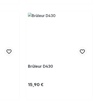
Acheter
Brûleur D430
Prix régulier :
15,90 €
Acheter