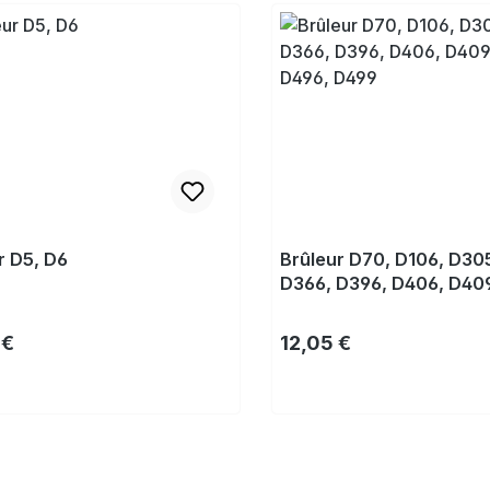
r D5, D6
Brûleur D70, D106, D30
D366, D396, D406, D409
D496, D499
gulier :
Prix régulier :
 €
12,05 €
Acheter
Acheter