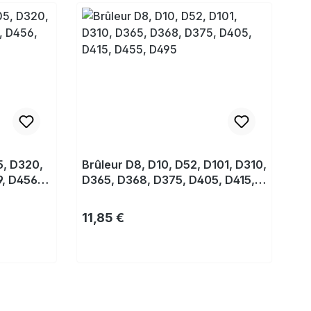
5, D320,
Brûleur D8, D10, D52, D101, D310,
, D456,
D365, D368, D375, D405, D415,
D455, D495
Prix régulier :
11,85 €
Acheter