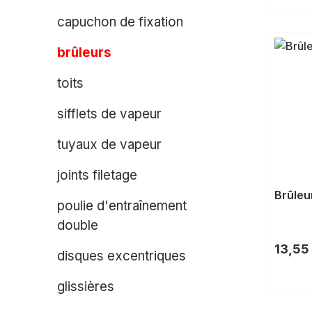
capuchon de fixation
brûleurs
toits
sifflets de vapeur
tuyaux de vapeur
joints filetage
Brûleu
poulie d'entraînement
double
Prix ré
13,55
disques excentriques
glissières