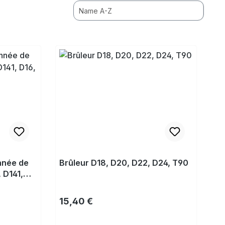
année de
Brûleur D18, D20, D22, D24, T90
 D141,
Prix régulier :
15,40 €