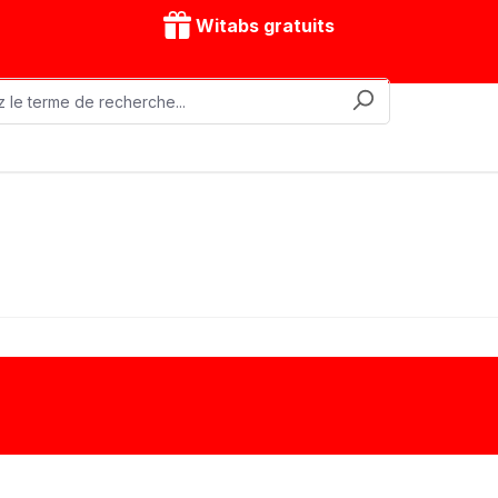
Witabs gratuits
nes mobiles
Accessoires
Modèles d'entraînement
brûleurs