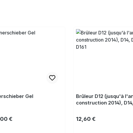
rschieber Gel
Brûleur D12 (jusqu'à l'
construction 2014), D14,
D16, D161
gulier :
Prix régulier :
,00 €
12,60 €