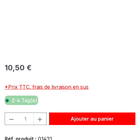
Prix régulier :
10,50 €
*Prix TTC, frais de livraison en sus
2-4 Tag(e)
Quantité de produit : Entrez la quantité souhaitée ou util
Ajouter au panier
Réf. produit :
01431