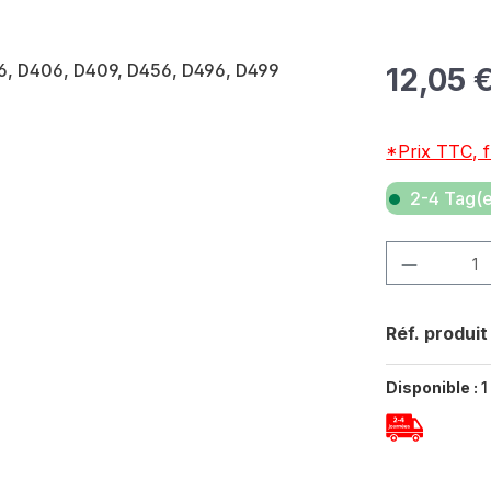
Prix régulier 
12,05 
*Prix TTC, f
2-4 Tag(e
Quantité de p
Réf. produit
Disponible :
1