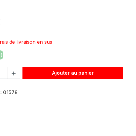
:
€
rais de livraison en sus
)
roduit : Entrez la quantité souhaitée ou utilisez les bouton
Ajouter au panier
 :
01578