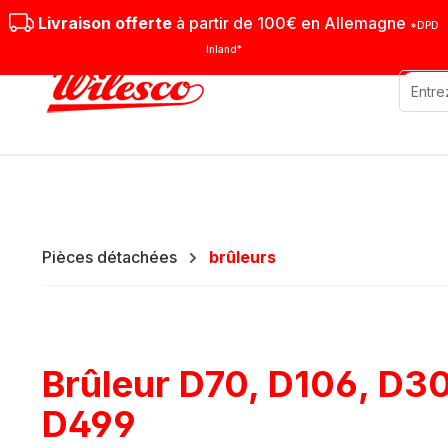
sser au contenu principal
Passer à la recherche
Passer à la navigation principale
Livraison offerte
à partir de 100€ en Allemagne
*DPD
Inland*
Machines stationnaires
Machi
Pièces détachées
brûleurs
Brûleur D70, D106, D3
D499