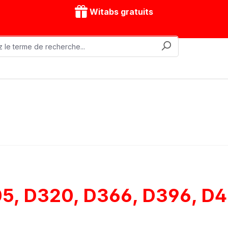
Witabs gratuits
nes mobiles
Accessoires
Modèles d'entraînement
05, D320, D366, D396, D