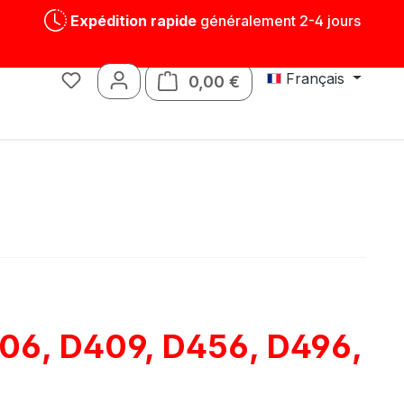
Expédition rapide
généralement 2-4 jours
Français
0,00 €
Le panier contient 0 art
Jouets
Pièces détachées
406, D409, D456, D496,