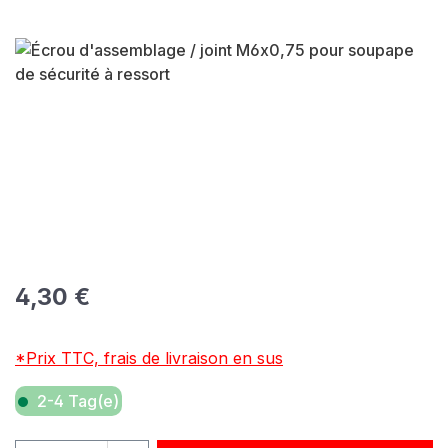
Ignorer la galerie d'images
Prix régulier :
4,30 €
*Prix TTC, frais de livraison en sus
2-4 Tag(e)