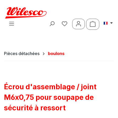
Passer au contenu principal
Le panier c
Pièces détachées
boulons
Écrou d'assemblage / joint
M6x0,75 pour soupape de
sécurité à ressort