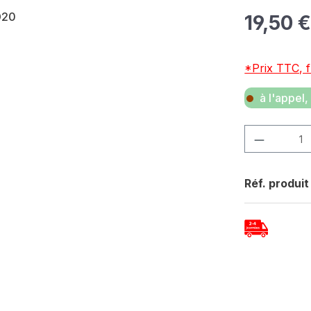
Prix régulier 
19,50 
*Prix TTC, f
à l'appel, 
Quantité de p
Réf. produit