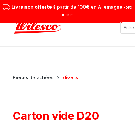
sser au contenu principal
Passer à la recherche
Passer à la navigation principale
Livraison offerte
à partir de 100€ en Allemagne
*DPD
Inland*
Machines stationnaires
Machi
Pièces détachées
divers
Carton vide D20