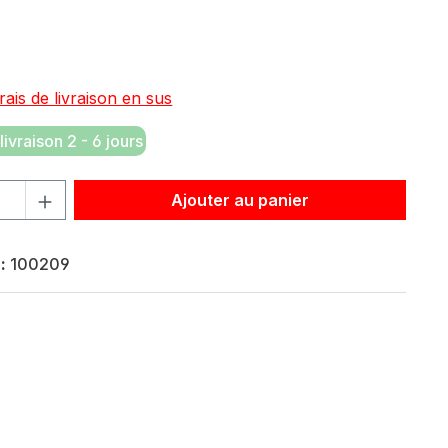
:
€
rais de livraison en sus
livraison 2 - 6 jours
roduit : Entrez la quantité souhaitée ou utilisez les bouton
Ajouter au panier
 :
100209