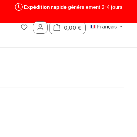
Expédition rapide
généralement 2-4 jours
Français
0,00 €
Le panier contient 0 art
Jouets
Pièces détachées