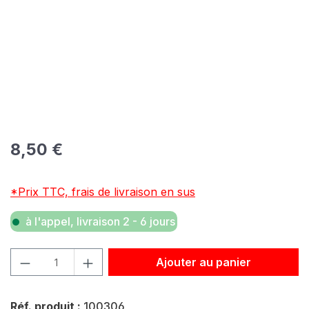
Prix régulier :
8,50 €
*Prix TTC, frais de livraison en sus
à l'appel, livraison 2 - 6 jours
Quantité de produit : Entrez la quantité souhaitée ou util
Ajouter au panier
Réf. produit :
100306