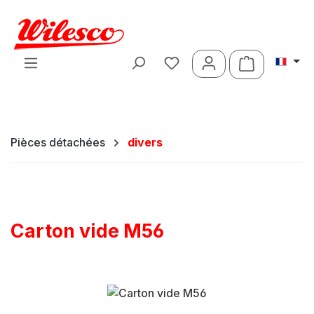
Passer au contenu principal
Le panier c
Pièces détachées
divers
Carton vide M56
Ignorer la galerie d'images