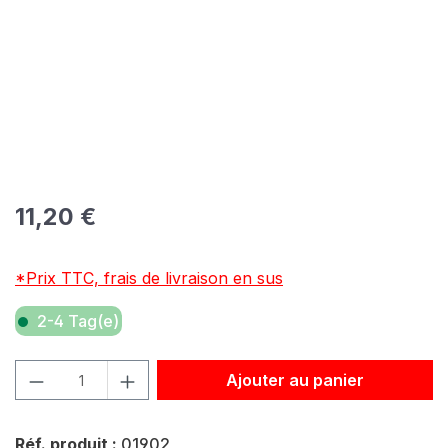
Prix régulier :
11,20 €
*Prix TTC, frais de livraison en sus
2-4 Tag(e)
Quantité de produit : Entrez la quantité souhaitée ou util
Ajouter au panier
Réf. produit :
01902