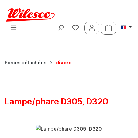
Passer au contenu principal
Le panier c
Pièces détachées
divers
Lampe/phare D305, D320
Ignorer la galerie d'images