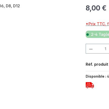
Prix régulier 
8,00 €
*Prix TTC, f
2-4 Tag(e
Quantité de p
Réf. produit
Disponible :
4