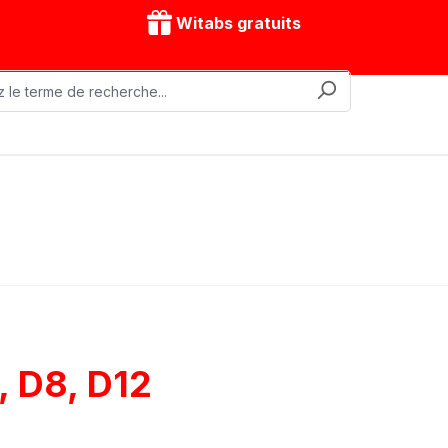
Witabs gratuits
nes mobiles
Accessoires
Modèles d'entraînement
, D8, D12