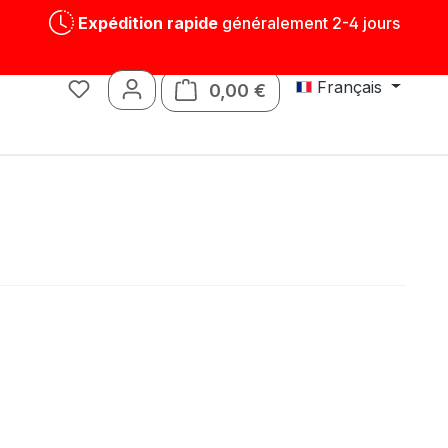
Expédition rapide
généralement 2-4 jours
Français
0,00 €
Le panier contient 0 art
Jouets
Pièces détachées