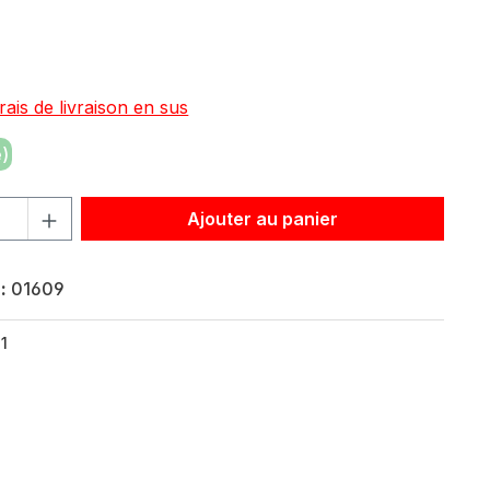
:
rais de livraison en sus
)
roduit : Entrez la quantité souhaitée ou utilisez les bouton
Ajouter au panier
 :
01609
1