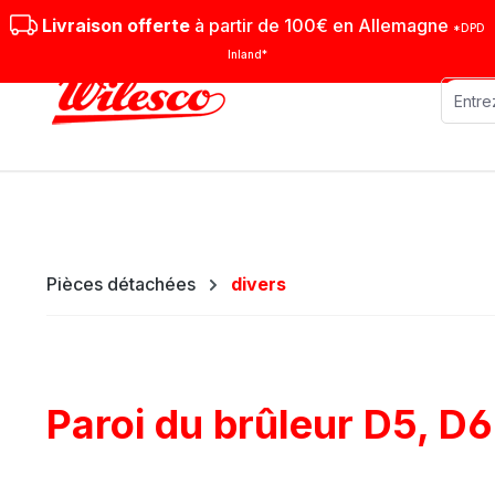
sser au contenu principal
Passer à la recherche
Passer à la navigation principale
Livraison offerte
à partir de 100€ en Allemagne
*DPD
Inland*
Machines stationnaires
Machi
Pièces détachées
divers
Paroi du brûleur D5, D6