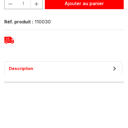
Quantité de produit : Entrez la quantité souhaitée ou util
Ajouter au panier
Réf. produit :
110030
Description