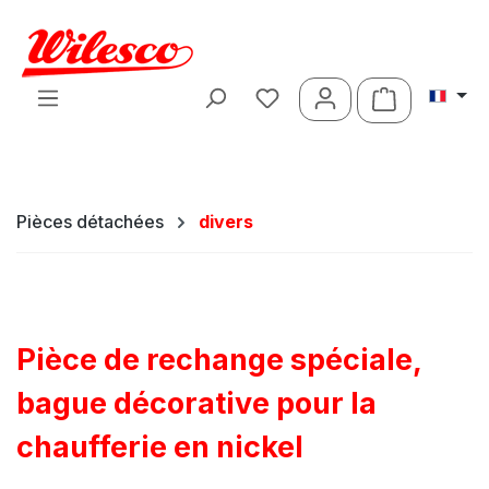
Passer au contenu principal
Le panier c
Pièces détachées
divers
Pièce de rechange spéciale,
bague décorative pour la
chaufferie en nickel