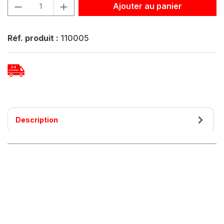
Quantité de produit : Entrez la quantité souhaitée ou util
Ajouter au panier
Réf. produit :
110005
Description