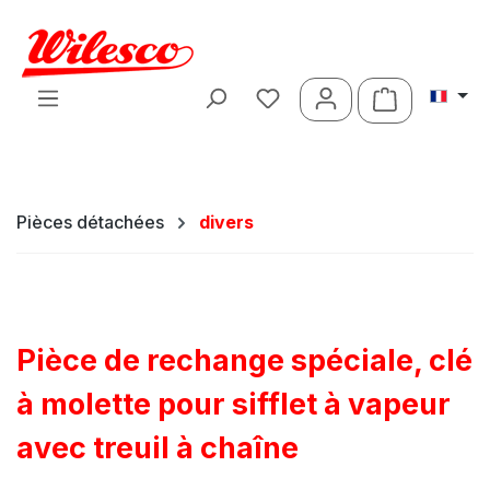
Passer au contenu principal
Le panier c
Pièces détachées
divers
Pièce de rechange spéciale, clé
à molette pour sifflet à vapeur
avec treuil à chaîne