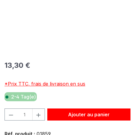
Prix régulier :
13,30 €
*Prix TTC, frais de livraison en sus
2-4 Tag(e)
Quantité de produit : Entrez la quantité souhaitée ou util
Ajouter au panier
Réf. produit :
01859