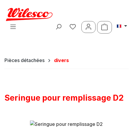
Passer au contenu principal
Le panier c
Pièces détachées
divers
Seringue pour remplissage D2
Ignorer la galerie d'images