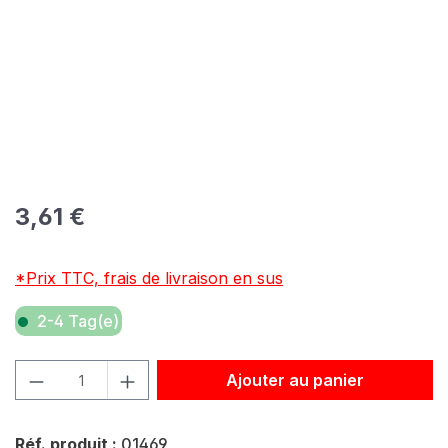
Prix régulier :
3,61 €
*Prix TTC, frais de livraison en sus
2-4 Tag(e)
Quantité de produit : Entrez la quantité souhaitée ou util
Ajouter au panier
Réf. produit :
01469