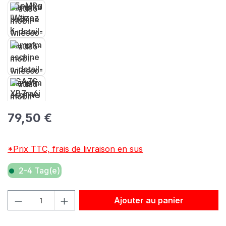
Prix régulier :
79,50 €
*Prix TTC, frais de livraison en sus
2-4 Tag(e)
Quantité de produit : Entrez la quantité souhaitée ou util
Ajouter au panier