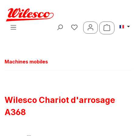
Passer au contenu principal
Le panier c
Machines mobiles
Wilesco Chariot d'arrosage
A368