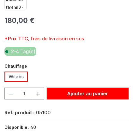
Prix régulier :
180,00 €
*Prix TTC, frais de livraison en sus
2-4 Tag(e)
Sélectionnez
Chauffage
Witabs
Quantité de produit : Entrez la quantité souhaitée ou util
Ajouter au panier
Réf. produit :
05100
Disponible :
40