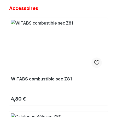
Ignorer la galerie de produits
Accessoires
WITABS combustible sec Z81
Prix régulier :
4,80 €