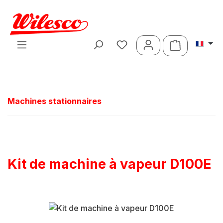
Passer au contenu principal
Le panier c
Machines stationnaires
Kit de machine à vapeur D100E
Ignorer la galerie d'images