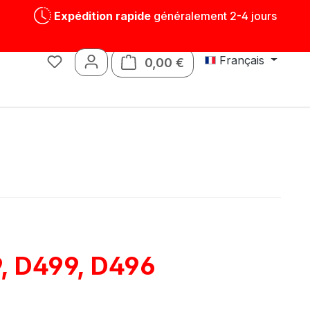
Expédition rapide
généralement 2-4 jours
Français
0,00 €
Le panier contient 0 art
Jouets
Pièces détachées
, D499, D496