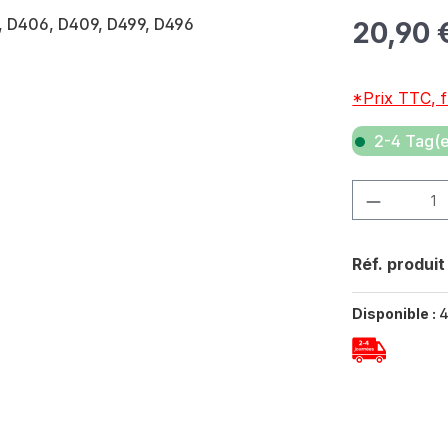
Prix régulier 
20,90 
*Prix TTC, f
2-4 Tag(e
Quantité de p
Réf. produit
Disponible :