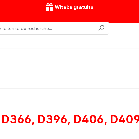
Witabs gratuits
nes mobiles
Accessoires
Modèles d'entraînement
 D366, D396, D406, D409