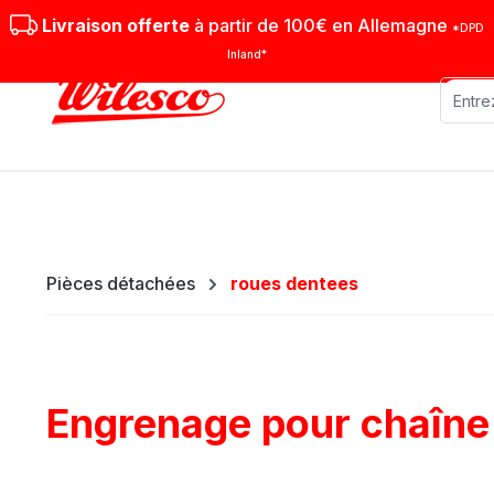
sser au contenu principal
Passer à la recherche
Passer à la navigation principale
Livraison offerte
à partir de 100€ en Allemagne
*DPD
Inland*
Machines stationnaires
Machi
Pièces détachées
roues dentees
Engrenage pour chaîne