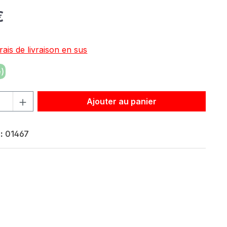
:
€
rais de livraison en sus
)
roduit : Entrez la quantité souhaitée ou utilisez les bouton
Ajouter au panier
 :
01467
4