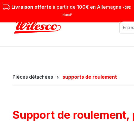
sser au contenu principal
Passer à la recherche
Passer à la navigation principale
Livraison offerte
à partir de 100€ en Allemagne
*DPD
Inland*
Machines stationnaires
Machi
Pièces détachées
supports de roulement
Support de roulement, p