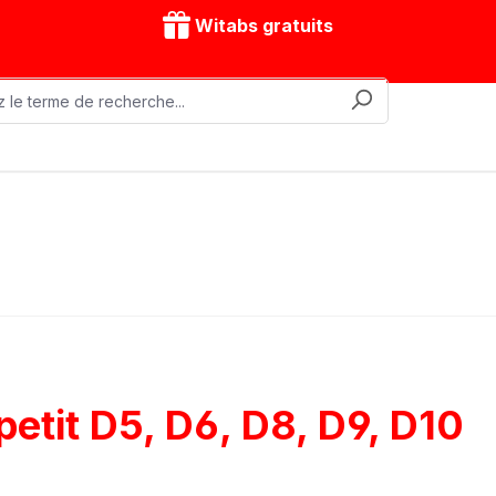
Witabs gratuits
nes mobiles
Accessoires
Modèles d'entraînement
etit D5, D6, D8, D9, D10