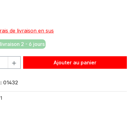
:
rais de livraison en sus
livraison 2 - 6 jours
roduit : Entrez la quantité souhaitée ou utilisez les bouton
Ajouter au panier
 :
01432
1