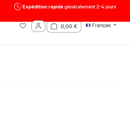
Expédition rapide
généralement 2-4 jours
Français
0,00 €
Le panier contient 0 art
Jouets
Pièces détachées