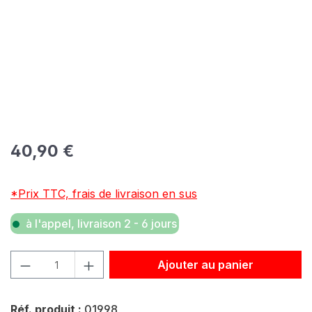
Prix régulier :
40,90 €
*Prix TTC, frais de livraison en sus
à l'appel, livraison 2 - 6 jours
Quantité de produit : Entrez la quantité souhaitée ou util
Ajouter au panier
Réf. produit :
01998