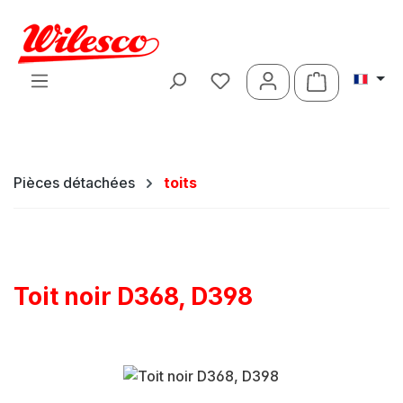
Passer au contenu principal
Le panier c
Pièces détachées
toits
Toit noir D368, D398
Ignorer la galerie d'images