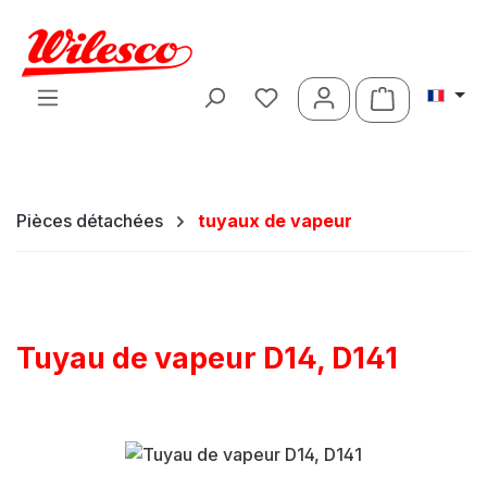
Passer au contenu principal
Le panier c
Pièces détachées
tuyaux de vapeur
Tuyau de vapeur D14, D141
Ignorer la galerie d'images