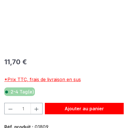
Prix régulier :
11,70 €
*Prix TTC, frais de livraison en sus
2-4 Tag(e)
Quantité de produit : Entrez la quantité souhaitée ou util
Ajouter au panier
Réf. produit :
01809