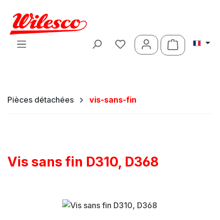
Passer au contenu principal
Le panier c
Pièces détachées
vis-sans-fin
Vis sans fin D310, D368
Ignorer la galerie d'images