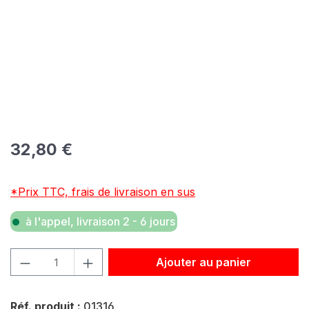
Prix régulier :
32,80 €
*Prix TTC, frais de livraison en sus
à l'appel, livraison 2 - 6 jours
Quantité de produit : Entrez la quantité souhaitée ou util
Ajouter au panier
Réf. produit :
01316