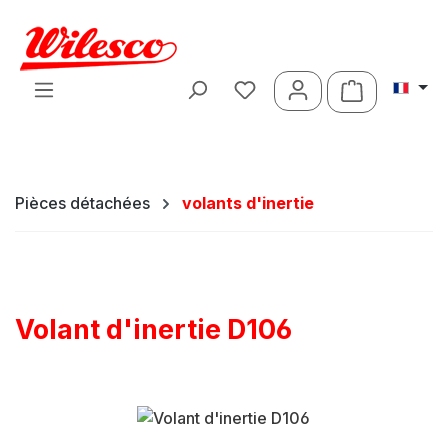
Passer au contenu principal
Le panier c
Pièces détachées
volants d'inertie
Volant d'inertie D106
Ignorer la galerie d'images