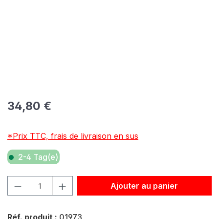
Prix régulier :
34,80 €
*Prix TTC, frais de livraison en sus
2-4 Tag(e)
Quantité de produit : Entrez la quantité souhaitée ou util
Ajouter au panier
Réf. produit :
01973