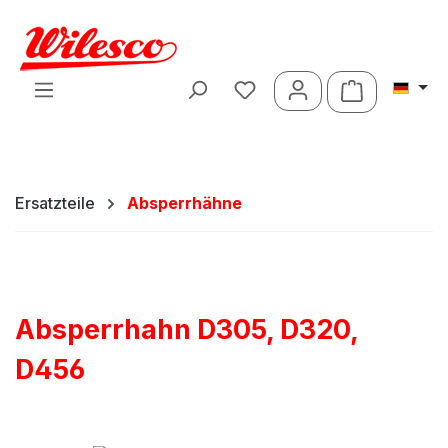
Zum Hauptinhalt springen
Warenkorb 
Ersatzteile
Absperrhähne
Absperrhahn D305, D320,
D456