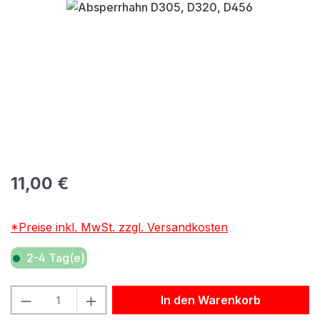
Bildergalerie überspringen
Regulärer Preis:
11,00 €
*Preise inkl. MwSt. zzgl. Versandkosten
2-4 Tag(e)
Produkt Anzahl: Gib den gewünschten Wert ein oder benu
In den Warenkorb