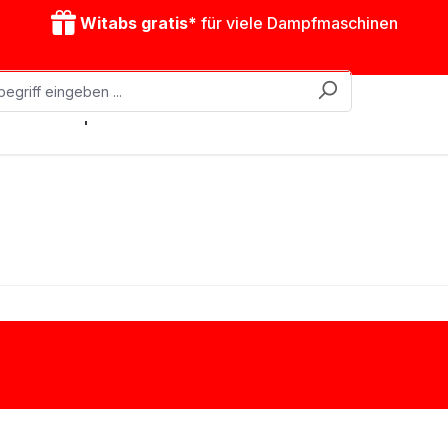
Witabs gratis*
für viele Dampfmaschinen
obile Dampfmaschinen
Zubehör
Antriebsmodelle
Schnecken