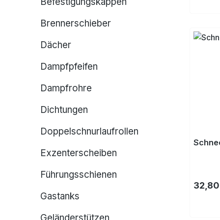
Befestigungskappen
Brennerschieber
Dächer
Dampfpfeifen
Dampfrohre
Dichtungen
Doppelschnurlaufrollen
Schne
Exzenterscheiben
Führungsschienen
Regulä
32,80
Gastanks
Geländerstützen