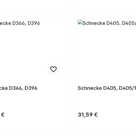
Kaufen
Kaufen
cke D366, D396
Schnecke D405, D405/1
rer Preis:
Regulärer Preis:
 €
31,59 €