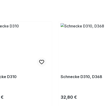
cke D310
Schnecke D310, D368
rer Preis:
Regulärer Preis:
 €
32,80 €