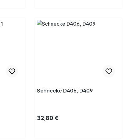
Kaufen
Schnecke D406, D409
Regulärer Preis:
32,80 €