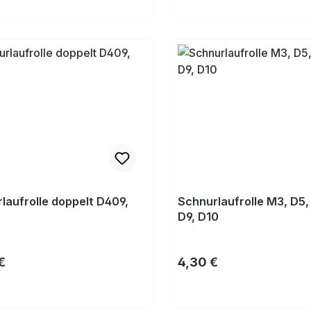
Kaufen
Kaufen
laufrolle doppelt D409,
Schnurlaufrolle M3, D5,
D9, D10
rer Preis:
Regulärer Preis:
€
4,30 €