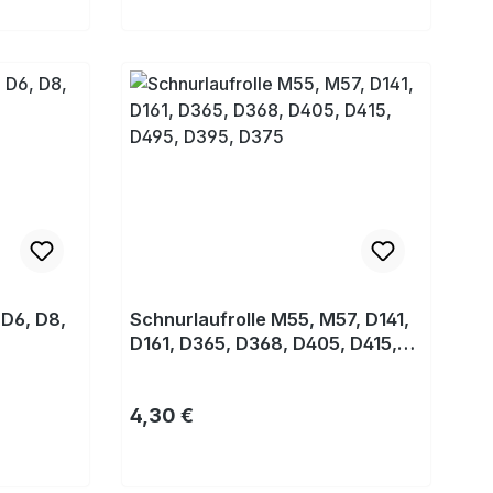
Kaufen
 D6, D8,
Schnurlaufrolle M55, M57, D141,
D161, D365, D368, D405, D415,
D495, D395, D375
Regulärer Preis:
4,30 €