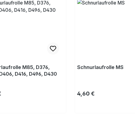
laufrolle M85, D376,
Schnurlaufrolle MS
D406, D416, D496, D430
rer Preis:
Regulärer Preis:
€
4,60 €
Kaufen
Kaufen