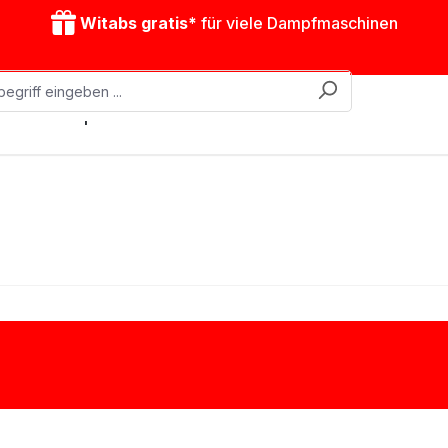
Witabs gratis*
für viele Dampfmaschinen
obile Dampfmaschinen
Zubehör
Antriebsmodelle
Schnurlaufrollen