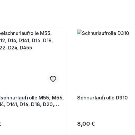
schnurlaufrolle M55, M56,
Schnurlaufrolle D310
14, D141, D16, D18, D20,
24, D455
rer Preis:
Regulärer Preis:
€
8,00 €