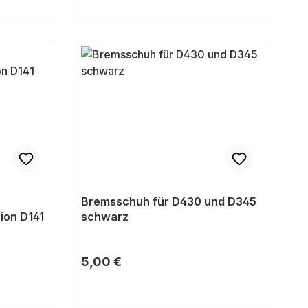
Kaufen
Bremsschuh für D430 und D345
on D141
schwarz
Regulärer Preis:
5,00 €