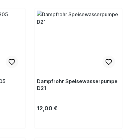
Kaufen
05
Dampfrohr Speisewasserpumpe
D21
Regulärer Preis:
12,00 €
Kaufen