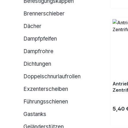
Befestigungskappen
Brennerschieber
Dächer
Dampfpfeifen
Dampfrohre
Dichtungen
Doppelschnurlaufrollen
Antrieb
Exzenterscheiben
Zentri
Führungsschienen
Regulä
5,40 
Gastanks
Geländerstützen