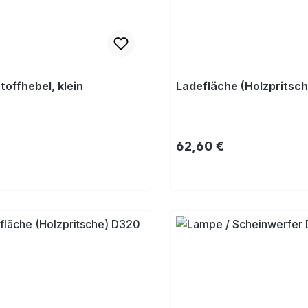
toffhebel, klein
Ladefläche (Holzpritsc
rer Preis:
Regulärer Preis:
€
62,60 €
Kaufen
Kaufen