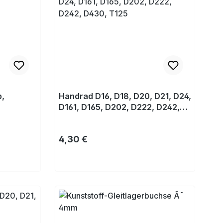
b,
Handrad D16, D18, D20, D21, D24,
D161, D165, D202, D222, D242,
D430, T125
Regulärer Preis:
4,30 €
Kaufen