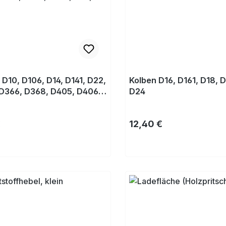
 D10, D106, D14, D141, D22,
Kolben D16, D161, D18, D
D366, D368, D405, D406,
D24
D455, D456, D52, D409
rer Preis:
Regulärer Preis:
€
12,40 €
Kaufen
Kaufen