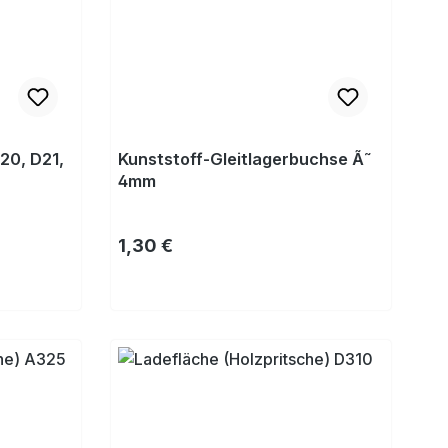
20, D21,
Kunststoff-Gleitlagerbuchse Ã˜
4mm
Regulärer Preis:
1,30 €
Kaufen