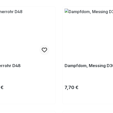
Kaufen
Kaufen
errohr D48
Dampfdom, Messing D3
rer Preis:
Regulärer Preis:
 €
7,70 €
Kaufen
Kaufen