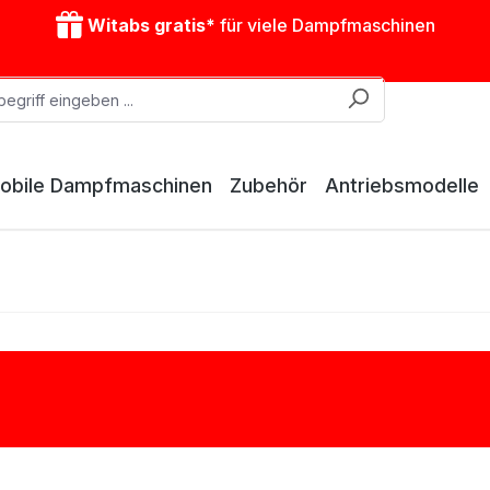
Witabs gratis*
für viele Dampfmaschinen
obile Dampfmaschinen
Zubehör
Antriebsmodelle
Sonstiges