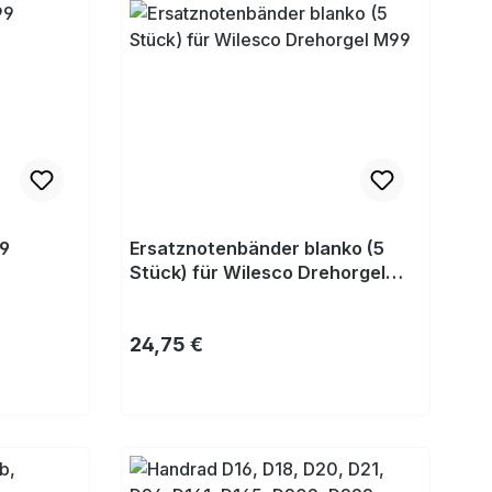
99
Ersatznotenbänder blanko (5
Stück) für Wilesco Drehorgel
M99
Regulärer Preis:
24,75 €
Kaufen