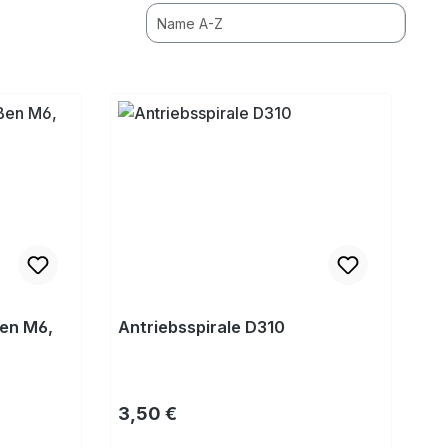
ßen M6,
Antriebsspirale D310
Regulärer Preis:
3,50 €