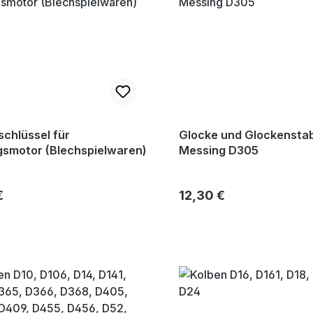
schlüssel für
Glocke und Glockensta
smotor (Blechspielwaren)
Messing D305
rer Preis:
Regulärer Preis:
€
12,30 €
Kaufen
Kaufen