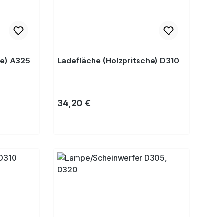
he) A325
Ladefläche (Holzpritsche) D310
Regulärer Preis:
34,20 €
Kaufen