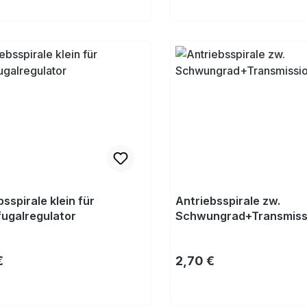
Kaufen
Kaufen
sspirale klein für
Antriebsspirale zw.
fugalregulator
Schwungrad+Transmissi
rer Preis:
Regulärer Preis:
€
2,70 €