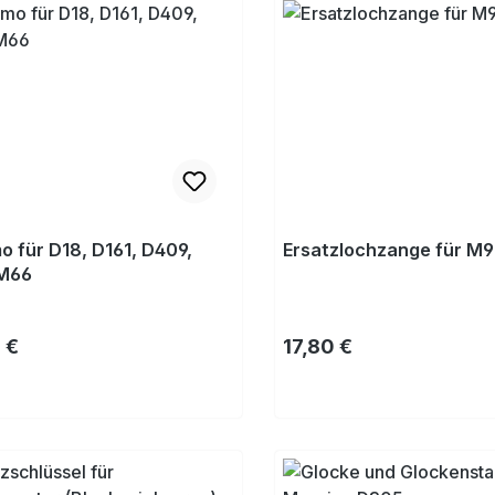
 für D18, D161, D409,
Ersatzlochzange für M
 M66
rer Preis:
Regulärer Preis:
 €
17,80 €
Kaufen
Kaufen