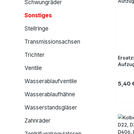
Schwungräder
Sonstiges
Stellringe
Transmissionsachsen
Trichter
Ersatz
Aufzug
Ventile
Wasserablaufventile
Regulä
5,40 
Wasserablaufhähne
Wasserstandsgläser
Zahnräder
Zentrifugalregulatoren