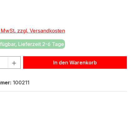
eis:
€
. MwSt. zzgl. Versandkosten
fügbar, Lieferzeit 2-6 Tage
hl: Gib den gewünschten Wert ein oder benutze die Schaltf
In den Warenkorb
mmer:
100211