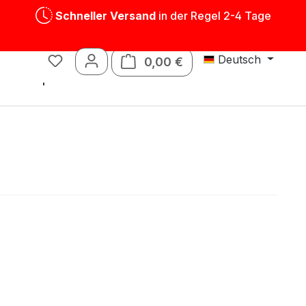
Schneller Versand
in der Regel 2-4 Tage
Deutsch
0,00 €
Warenkorb enthält 0 P
Blechspielwaren
Ersatzteile