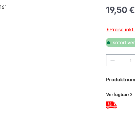
Regulärer Pr
19,50 
*Preise inkl
sofort ver
Produkt Anza
Produktnu
Verfügbar:
3