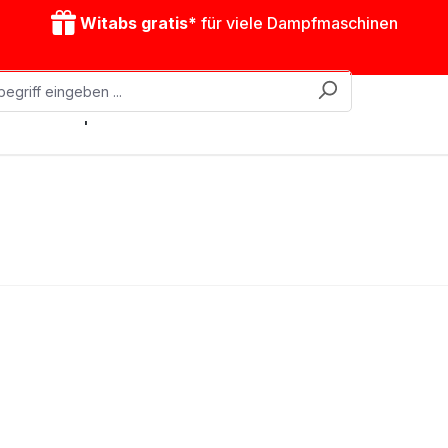
Witabs gratis*
für viele Dampfmaschinen
obile Dampfmaschinen
Zubehör
Antriebsmodelle