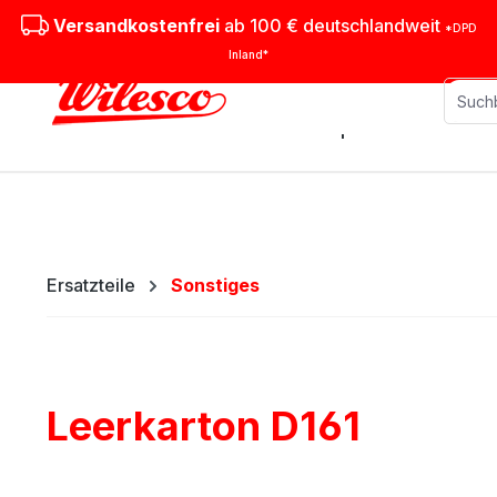
m Hauptinhalt springen
Zur Suche springen
Zur Hauptnavigation springen
Versandkostenfrei
ab 100 € deutschlandweit
*DPD
Inland*
Stationäre Dampfmaschinen
M
Ersatzteile
Sonstiges
Leerkarton D161