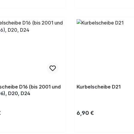
Kaufen
Kaufen
scheibe D16 (bis 2001 und
Kurbelscheibe D21
6), D20, D24
rer Preis:
Regulärer Preis:
€
6,90 €