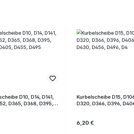
scheibe D10, D14, D141,
Kurbelscheibe D15, D10
52, D365, D368, D395,
D320, D366, D396, D406
D405, D455, D495
D430, D456, D496, D4
rer Preis:
Regulärer Preis:
6,20 €