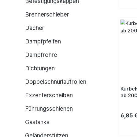
Befestigungskappen
Brennerschieber
Dächer
Dampfpfeifen
Dampfrohre
Dichtungen
Doppelschnurlaufrollen
Kurbel
Exzenterscheiben
ab 200
Führungsschienen
Regulä
6,85 
Gastanks
Geländerstützen