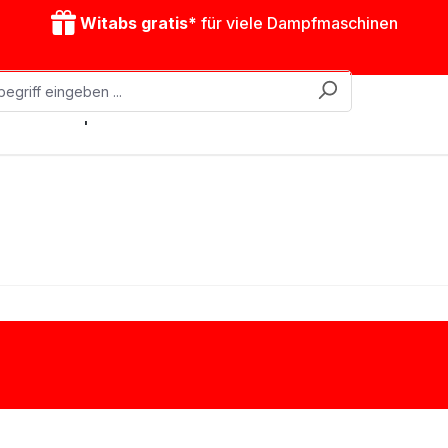
Witabs gratis*
für viele Dampfmaschinen
obile Dampfmaschinen
Zubehör
Antriebsmodelle
Kurbelscheiben