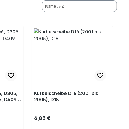
6, D305,
Kurbelscheibe D16 (2001 bis
, D409,
2005), D18
Regulärer Preis:
6,85 €