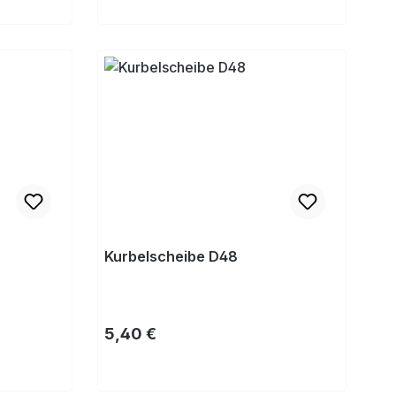
Kaufen
Kurbelscheibe D48
Regulärer Preis:
5,40 €