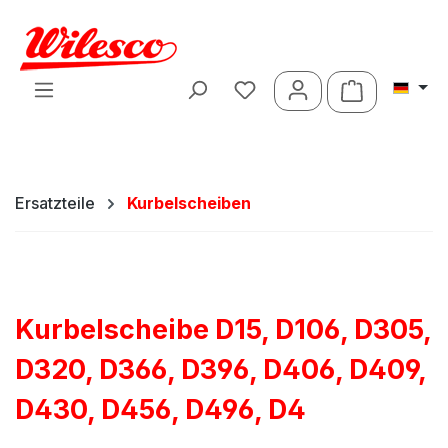
Zum Hauptinhalt springen
Warenkorb 
Ersatzteile
Kurbelscheiben
Kurbelscheibe D15, D106, D305,
D320, D366, D396, D406, D409,
D430, D456, D496, D4