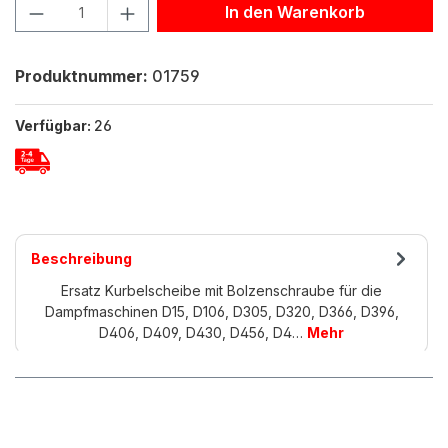
Produkt Anzahl: Gib den gewünschten Wert ein oder benu
In den Warenkorb
Produktnummer:
01759
Verfügbar:
26
Beschreibung
Ersatz Kurbelscheibe mit Bolzenschraube für die
Dampfmaschinen D15, D106, D305, D320, D366, D396,
D406, D409, D430, D456, D4…
Mehr