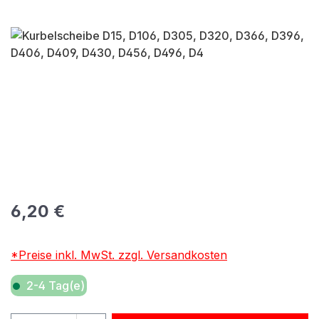
Bildergalerie überspringen
Regulärer Preis:
6,20 €
*Preise inkl. MwSt. zzgl. Versandkosten
2-4 Tag(e)