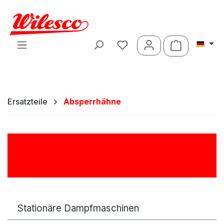
Zum Hauptinhalt springen
Warenkorb 
Ersatzteile
Absperrhähne
Absperrhähne
Stationäre Dampfmaschinen