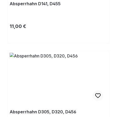
Absperrhahn D141, D455
Regulärer Preis:
11,00 €
Kaufen
Absperrhahn D305, D320, D456