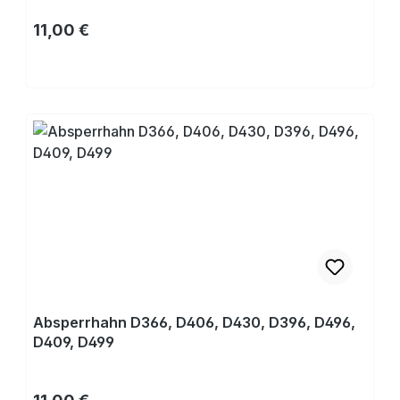
Regulärer Preis:
11,00 €
Kaufen
Absperrhahn D366, D406, D430, D396, D496,
D409, D499
Regulärer Preis: