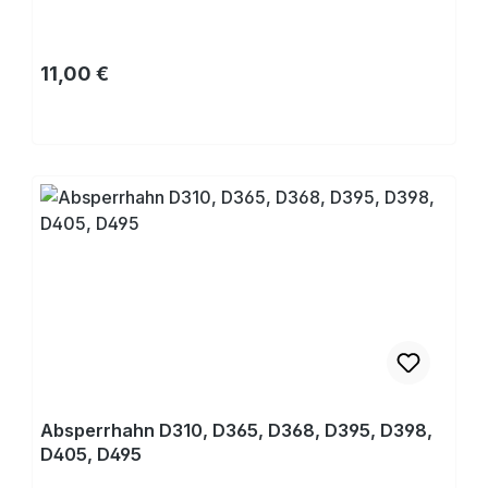
Regulärer Preis:
11,00 €
Kaufen
Absperrhahn D310, D365, D368, D395, D398,
D405, D495