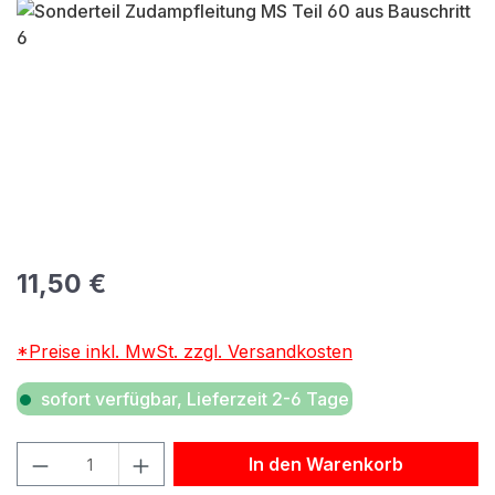
Bildergalerie überspringen
Regulärer Preis:
11,50 €
*Preise inkl. MwSt. zzgl. Versandkosten
sofort verfügbar, Lieferzeit 2-6 Tage
Produkt Anzahl: Gib den gewünschten Wert ein oder benu
In den Warenkorb