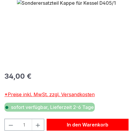
Bildergalerie überspringen
Regulärer Preis:
34,00 €
*Preise inkl. MwSt. zzgl. Versandkosten
sofort verfügbar, Lieferzeit 2-6 Tage
Produkt Anzahl: Gib den gewünschten Wert ein oder benu
In den Warenkorb