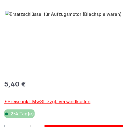
Bildergalerie überspringen
Regulärer Preis:
5,40 €
*Preise inkl. MwSt. zzgl. Versandkosten
2-4 Tag(e)