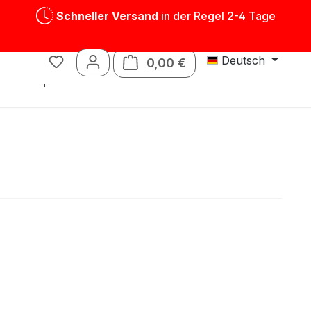
Schneller Versand
in der Regel 2-4 Tage
Deutsch
0,00 €
Warenkorb enthält 0 P
Blechspielwaren
Ersatzteile