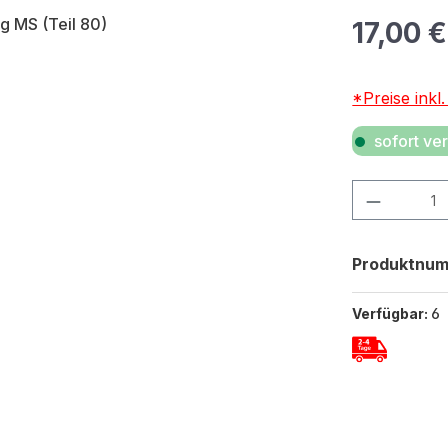
Regulärer Pr
17,00 €
*Preise inkl
sofort ver
Produkt Anza
Produktnu
Verfügbar:
6