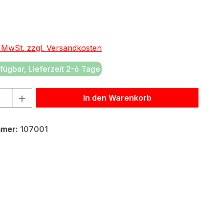
eis:
. MwSt. zzgl. Versandkosten
fügbar, Lieferzeit 2-6 Tage
hl: Gib den gewünschten Wert ein oder benutze die Schaltf
In den Warenkorb
mmer:
107001