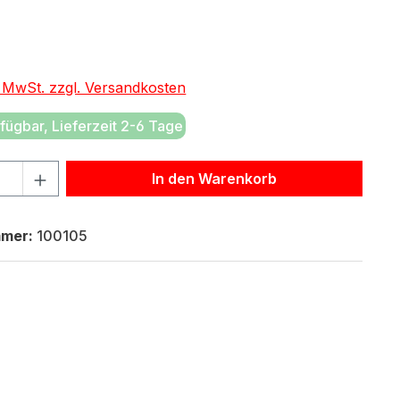
eis:
. MwSt. zzgl. Versandkosten
fügbar, Lieferzeit 2-6 Tage
hl: Gib den gewünschten Wert ein oder benutze die Schaltf
In den Warenkorb
mmer:
100105