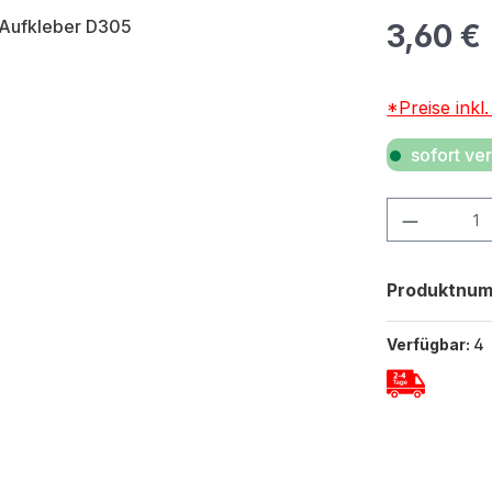
Regulärer Pr
3,60 €
*Preise inkl
sofort ver
Produkt Anza
Produktnu
Verfügbar:
4