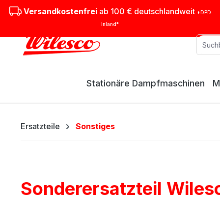
m Hauptinhalt springen
Zur Suche springen
Zur Hauptnavigation springen
Versandkostenfrei
ab 100 € deutschlandweit
*DPD
Inland*
Stationäre Dampfmaschinen
M
Ersatzteile
Sonstiges
Sonderersatzteil Wile