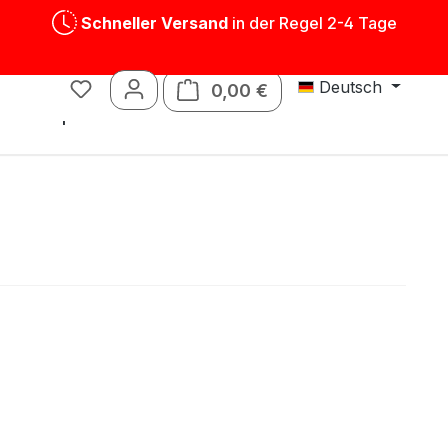
Schneller Versand
in der Regel 2-4 Tage
Deutsch
0,00 €
Warenkorb enthält 0 P
Blechspielwaren
Ersatzteile