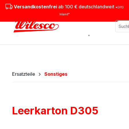
m Hauptinhalt springen
Zur Suche springen
Zur Hauptnavigation springen
Versandkostenfrei
ab 100 € deutschlandweit
*DPD
Inland*
Stationäre Dampfmaschinen
M
Ersatzteile
Sonstiges
Leerkarton D305