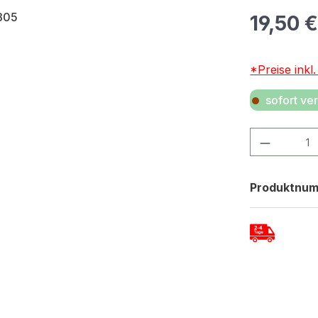
Regulärer Pr
19,50 
*Preise inkl
sofort ver
Produkt Anza
Produktnu