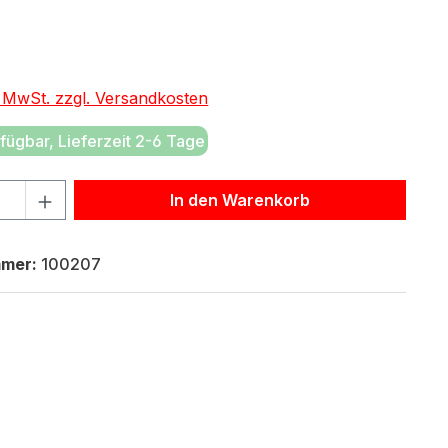
eis:
€
. MwSt. zzgl. Versandkosten
fügbar, Lieferzeit 2-6 Tage
hl: Gib den gewünschten Wert ein oder benutze die Schaltf
In den Warenkorb
mmer:
100207