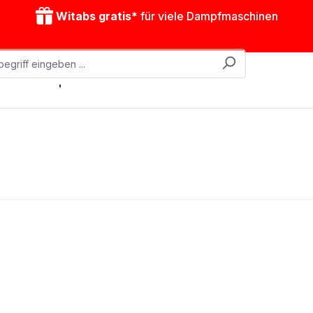
Witabs gratis*
für viele Dampfmaschinen
obile Dampfmaschinen
Zubehör
Antriebsmodelle