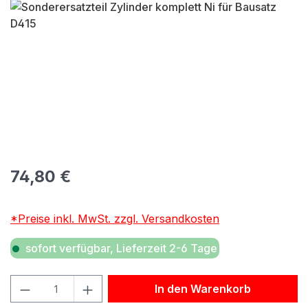
Bildergalerie überspringen
Regulärer Preis:
74,80 €
*Preise inkl. MwSt. zzgl. Versandkosten
sofort verfügbar, Lieferzeit 2-6 Tage
Produkt Anzahl: Gib den gewünschten Wert ein oder benu
In den Warenkorb