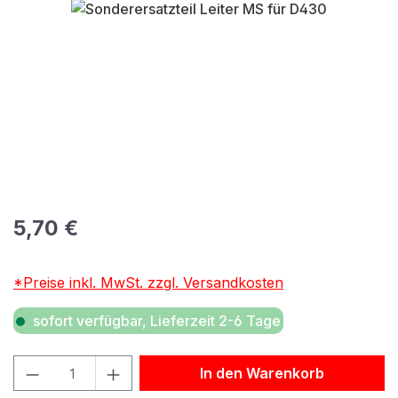
Bildergalerie überspringen
Regulärer Preis:
5,70 €
*Preise inkl. MwSt. zzgl. Versandkosten
sofort verfügbar, Lieferzeit 2-6 Tage
Produkt Anzahl: Gib den gewünschten Wert ein oder benu
In den Warenkorb