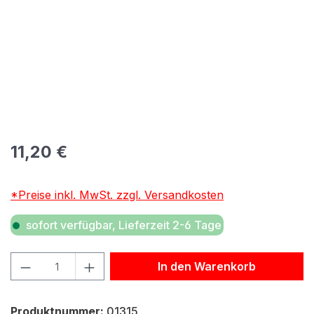
Regulärer Preis:
11,20 €
*Preise inkl. MwSt. zzgl. Versandkosten
sofort verfügbar, Lieferzeit 2-6 Tage
Produkt Anzahl: Gib den gewünschten Wert ein oder benu
In den Warenkorb
Produktnummer:
01315