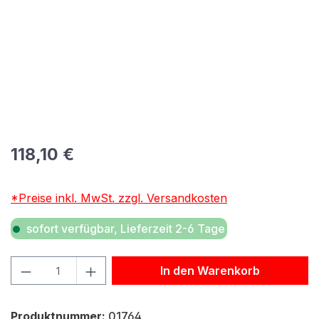
Regulärer Preis:
118,10 €
*Preise inkl. MwSt. zzgl. Versandkosten
sofort verfügbar, Lieferzeit 2-6 Tage
Produkt Anzahl: Gib den gewünschten Wert ein oder benu
In den Warenkorb
Produktnummer:
01764