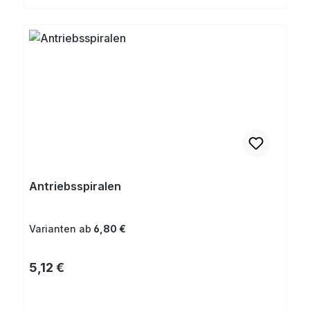
Antriebsspiralen
Varianten ab
6,80 €
Regulärer Preis:
5,12 €