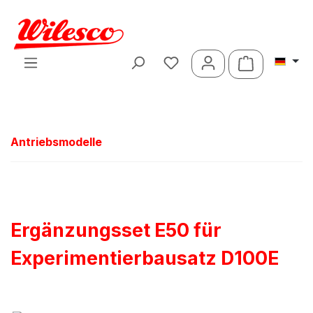
Zum Hauptinhalt springen
Warenkorb 
Antriebsmodelle
Ergänzungsset E50 für
Experimentierbausatz D100E