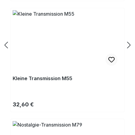
Kleine Transmission M55
Regulärer Preis:
32,60 €