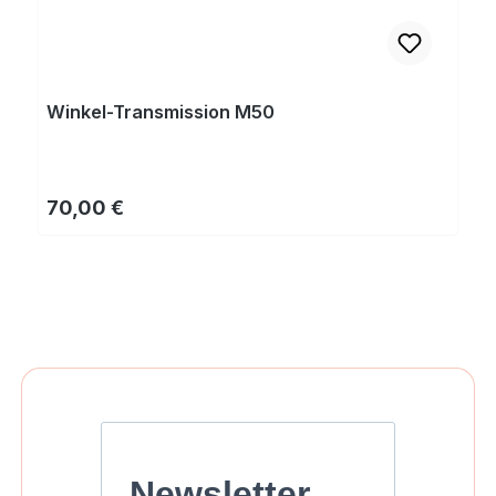
Winkel-Transmission M50
Regulärer Preis:
70,00 €
Newsletter