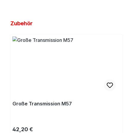
Produktgalerie überspringen
Zubehör
Große Transmission M57
Regulärer Preis:
42,20 €