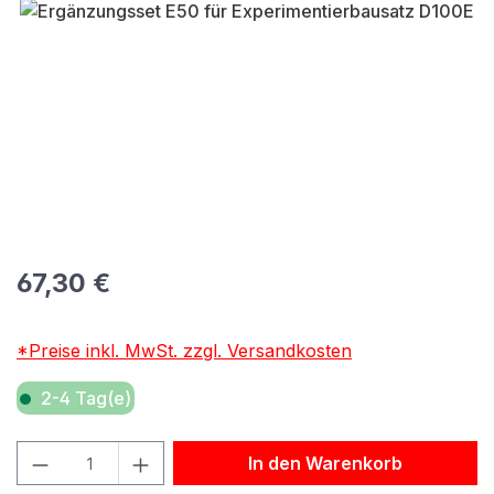
Bildergalerie überspringen
Regulärer Preis:
67,30 €
*Preise inkl. MwSt. zzgl. Versandkosten
2-4 Tag(e)
Produkt Anzahl: Gib den gewünschten Wert ein oder benu
In den Warenkorb