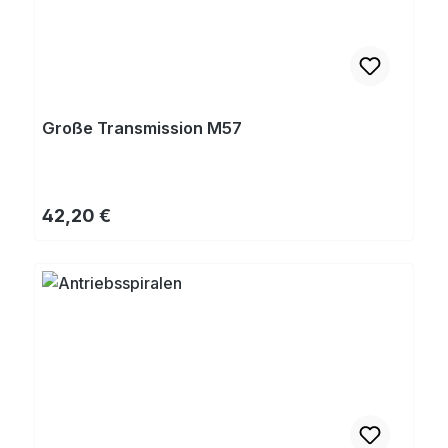
Große Transmission M57
Regulärer Preis:
42,20 €