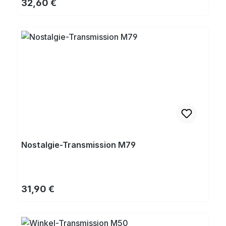
Regulärer Preis:
32,60 €
Nostalgie-Transmission M79
Regulärer Preis:
31,90 €