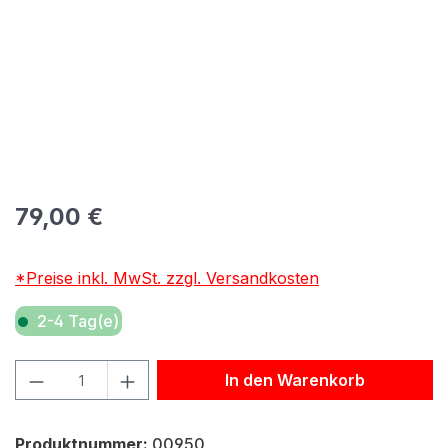
Regulärer Preis:
79,00 €
*Preise inkl. MwSt. zzgl. Versandkosten
2-4 Tag(e)
Produkt Anzahl: Gib den gewünschten Wert ein oder benu
In den Warenkorb
Produktnummer:
00950