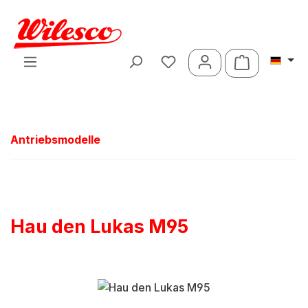
Zum Hauptinhalt springen
Warenkorb 
Antriebsmodelle
Hau den Lukas M95
Bildergalerie überspringen