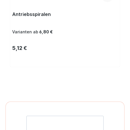
Antriebsspiralen
Varianten ab
6,80 €
Regulärer Preis:
5,12 €