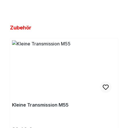
Produktgalerie überspringen
Zubehör
Kleine Transmission M55