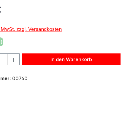
eis:
€
. MwSt. zzgl. Versandkosten
)
hl: Gib den gewünschten Wert ein oder benutze die Schaltf
In den Warenkorb
mmer:
00760
4