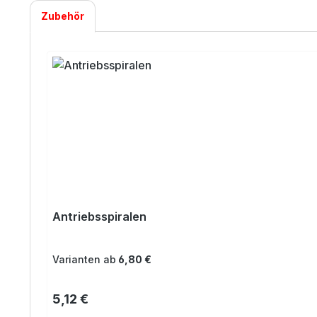
Zubehör
Produktgalerie überspringen
Antriebsspiralen
Varianten ab
6,80 €
Regulärer Preis:
5,12 €