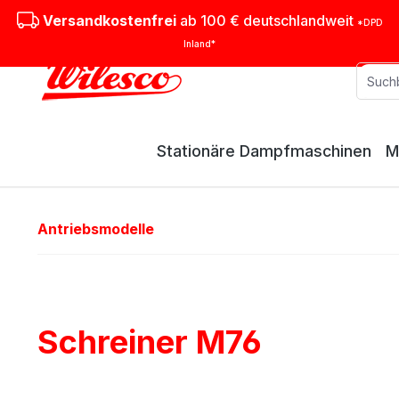
m Hauptinhalt springen
Zur Suche springen
Zur Hauptnavigation springen
Versandkostenfrei
ab 100 € deutschlandweit
*DPD
Inland*
Stationäre Dampfmaschinen
M
Antriebsmodelle
Schreiner M76