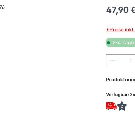
Regulärer Pr
47,90 
*Preise inkl
2-4 Tag(e
Produkt Anza
Produktnu
Verfügbar:
3
2