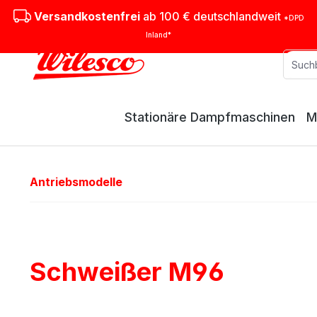
m Hauptinhalt springen
Zur Suche springen
Zur Hauptnavigation springen
Versandkostenfrei
ab 100 € deutschlandweit
*DPD
Inland*
Stationäre Dampfmaschinen
M
Antriebsmodelle
Schweißer M96