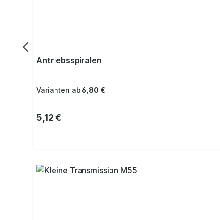
Antriebsspiralen
Varianten ab
6,80 €
Regulärer Preis:
5,12 €