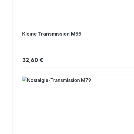
Kleine Transmission M55
Regulärer Preis:
32,60 €