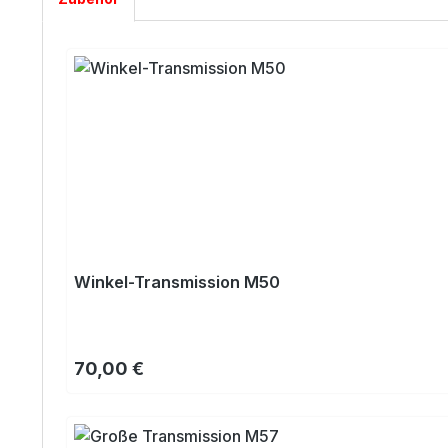
Produktgalerie überspringen
Winkel-Transmission M50
Regulärer Preis:
70,00 €