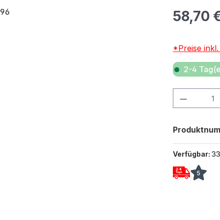
Regulärer Pr
58,70 
*Preise inkl
2-4 Tag(e
Produkt Anza
Produktnu
Verfügbar:
3
5