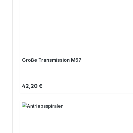
Große Transmission M57
Regulärer Preis:
42,20 €