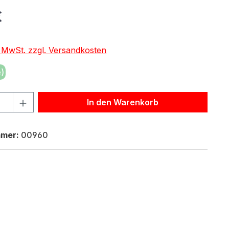
eis:
€
. MwSt. zzgl. Versandkosten
)
hl: Gib den gewünschten Wert ein oder benutze die Schaltf
In den Warenkorb
mmer:
00960
3