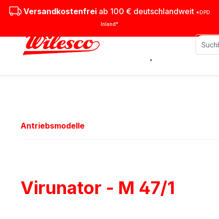
m Hauptinhalt springen
Zur Suche springen
Zur Hauptnavigation springen
Versandkostenfrei
ab 100 € deutschlandweit
*DPD
Inland*
Stationäre Dampfmaschinen
M
Antriebsmodelle
Virunator - M 47/1