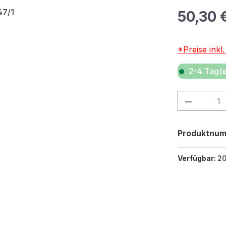
Regulärer Pr
50,30 
*Preise inkl
2-4 Tag(e
Produkt Anza
Produktnu
Verfügbar:
2