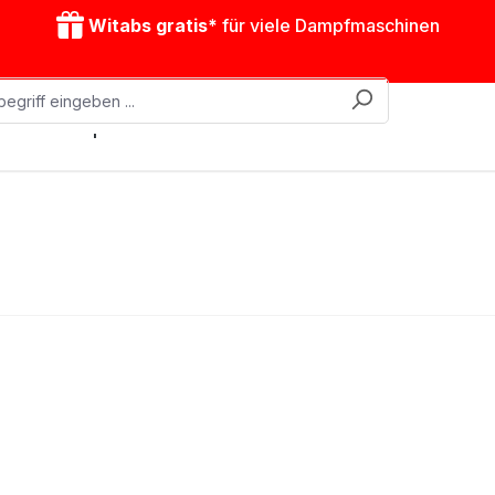
Witabs gratis*
für viele Dampfmaschinen
obile Dampfmaschinen
Zubehör
Antriebsmodelle