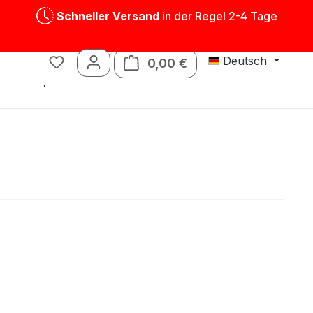
Schneller Versand
in der Regel 2-4 Tage
Deutsch
0,00 €
Warenkorb enthält 0 P
Blechspielwaren
Ersatzteile