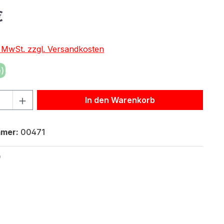
eis:
€
. MwSt. zzgl. Versandkosten
)
hl: Gib den gewünschten Wert ein oder benutze die Schaltf
In den Warenkorb
mmer:
00471
0