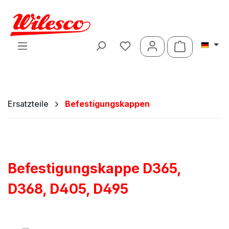
Zum Hauptinhalt springen
Warenkorb 
Ersatzteile
Befestigungskappen
Befestigungskappe D365,
D368, D405, D495