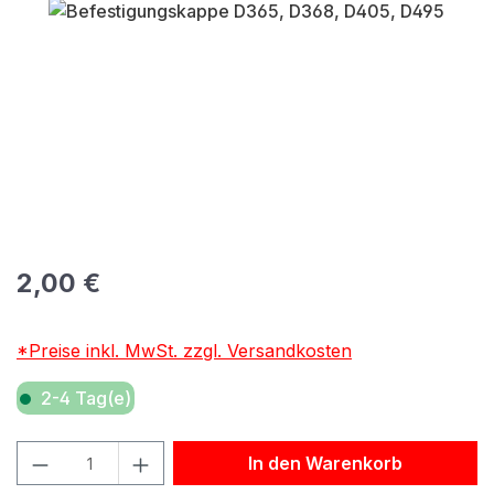
Bildergalerie überspringen
Regulärer Preis:
2,00 €
*Preise inkl. MwSt. zzgl. Versandkosten
2-4 Tag(e)
Produkt Anzahl: Gib den gewünschten Wert ein oder benu
In den Warenkorb