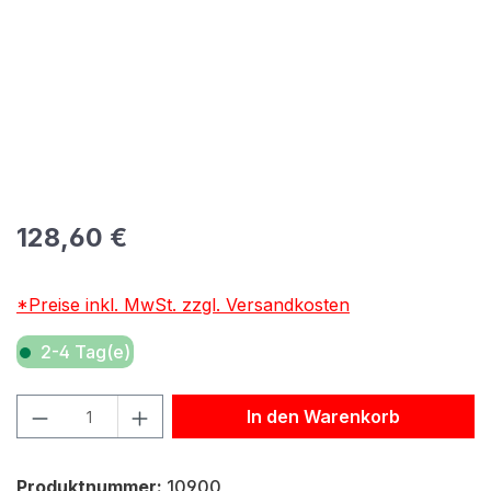
Regulärer Preis:
128,60 €
*Preise inkl. MwSt. zzgl. Versandkosten
2-4 Tag(e)
Produkt Anzahl: Gib den gewünschten Wert ein oder benu
In den Warenkorb
Produktnummer:
10900