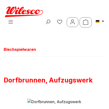
Zum Hauptinhalt springen
Warenkorb 
Blechspielwaren
Dorfbrunnen, Aufzugswerk
Bildergalerie überspringen